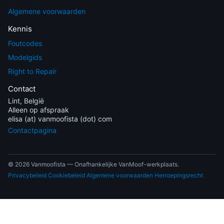
Algemene voorwaarden
Kennis
Foutcodes
Modelgids
Right to Repair
Contact
Lint, België
Alleen op afspraak
elisa (at) vanmoofista (dot) com
Contactpagina
© 2026 Vanmoofista — Onafhankelijke VanMoof-werkplaats.
Privacybeleid
Cookiebeleid
Algemene voorwaarden
Herroepingsrecht
EN
NL
FR
DE