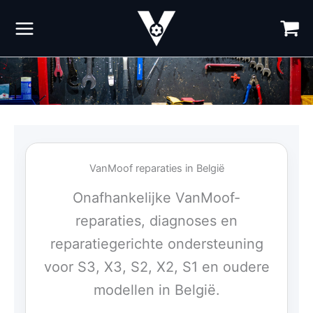
Ga
naar
de
inhoud
VanMoof reparaties in België
Onafhankelijke VanMoof-
reparaties, diagnoses en
reparatiegerichte ondersteuning
voor S3, X3, S2, X2, S1 en oudere
modellen in België.