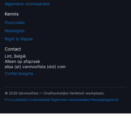
Algemene voorwaarden
Kennis
Foutcodes
Modelgids
Right to Repair
Contact
Lint, België
Alleen op afspraak
elisa (at) vanmoofista (dot) com
Contactpagina
© 2026 Vanmoofista — Onafhankelijke VanMoof-werkplaats.
Privacybeleid
Cookiebeleid
Algemene voorwaarden
Herroepingsrecht
EN
NL
FR
DE