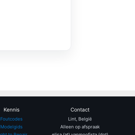
Kennis
Contact
Foutcodes
Lint, België
Modelgids
Alleen op afspraak
ght to Repair
elisa (at) vanmoofista (dot)