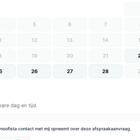
4
5
6
7
1
12
13
14
8
19
20
21
5
26
27
28
are dag en tijd.
moofista contact met mij opneemt over deze afspraakaanvraag.