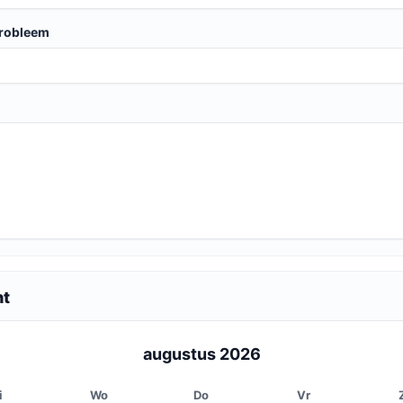
probleem
nt
augustus 2026
i
Wo
Do
Vr