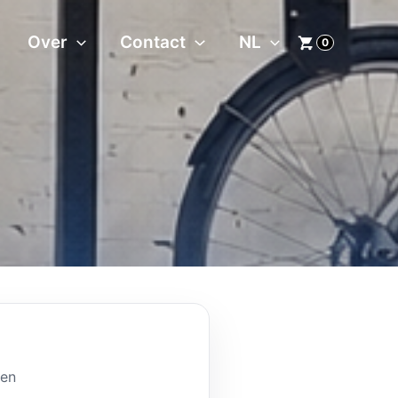
Over
Contact
NL
0
een