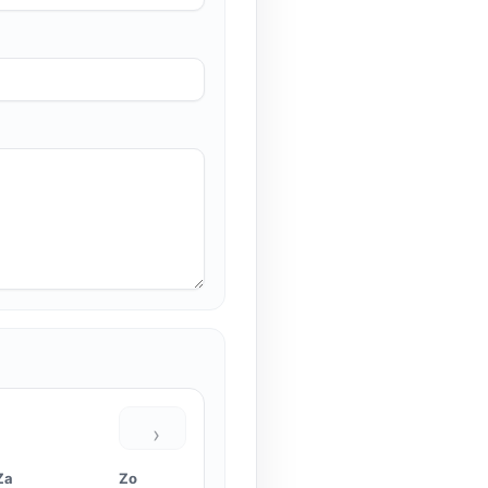
›
Za
Zo