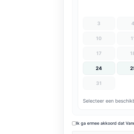
3
10
1
17
1
24
2
31
Selecteer een beschikb
Ik ga ermee akkoord dat Van