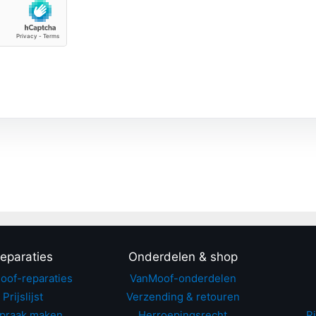
eparaties
Onderdelen & shop
oof-reparaties
VanMoof-onderdelen
Prijslijst
Verzending & retouren
praak maken
Herroepingsrecht
Ri