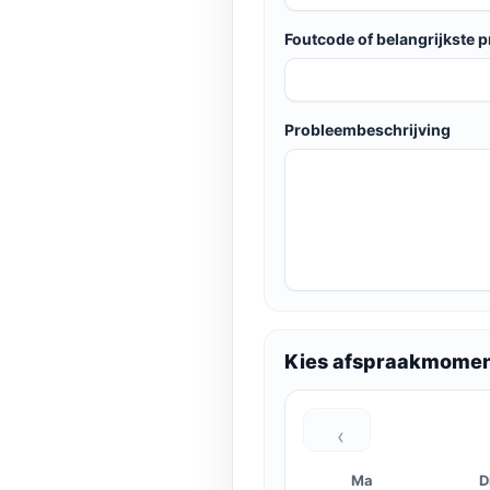
Foutcode of belangrijkste 
Probleembeschrijving
Kies afspraakmome
‹
Ma
D