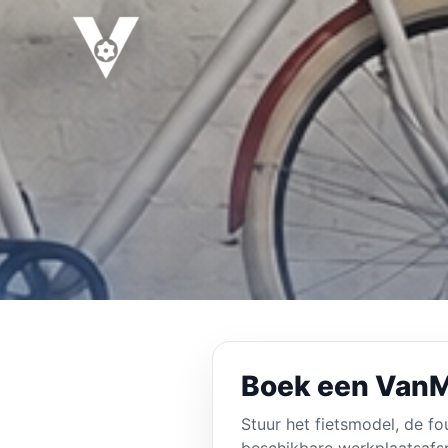
Ga
naar
de
inhoud
Boek een VanM
Stuur het fietsmodel, de f