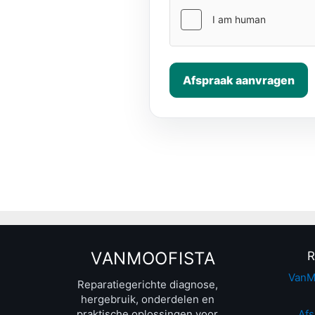
Afspraak aanvragen
VANMOOFISTA
R
VanM
Reparatiegerichte diagnose,
hergebruik, onderdelen en
praktische oplossingen voor
Afs