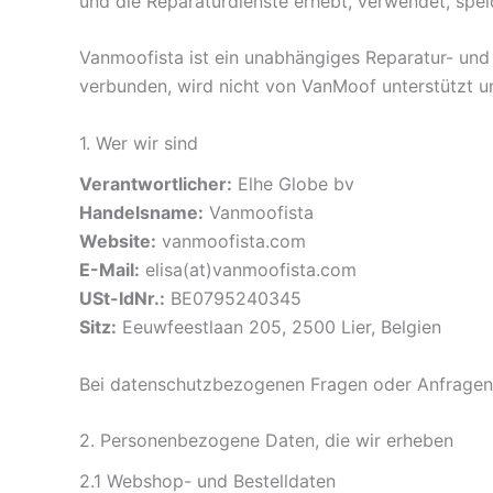
und die Reparaturdienste erhebt, verwendet, spei
Vanmoofista ist ein unabhängiges Reparatur- und 
verbunden, wird nicht von VanMoof unterstützt un
1. Wer wir sind
Verantwortlicher:
Elhe Globe bv
Handelsname:
Vanmoofista
Website:
vanmoofista.com
E-Mail:
elisa(at)vanmoofista.com
USt-IdNr.:
BE0795240345
Sitz:
Eeuwfeestlaan 205, 2500 Lier, Belgien
Bei datenschutzbezogenen Fragen oder Anfragen k
2. Personenbezogene Daten, die wir erheben
2.1 Webshop- und Bestelldaten