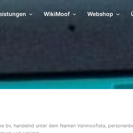
eistungen
WikiMoof
Webshop
lobe bv, handelnd unter dem Namen Vanmoofista, personen