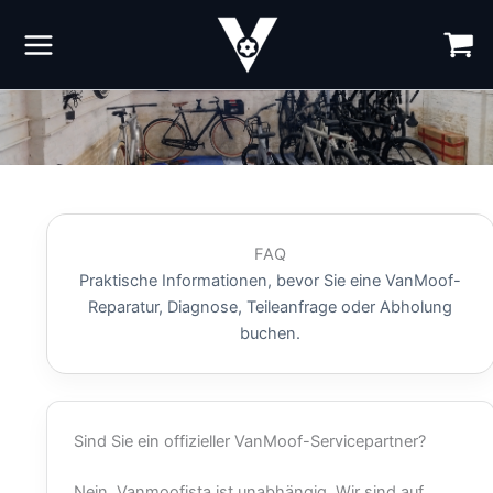
Zum
Inhalt
springen
FAQ
Praktische Informationen, bevor Sie eine VanMoof-
Reparatur, Diagnose, Teileanfrage oder Abholung
buchen.
Sind Sie ein offizieller VanMoof-Servicepartner?
Nein. Vanmoofista ist unabhängig. Wir sind auf