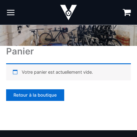
Aller
au
contenu
Panier
Votre panier est actuellement vide.
Retour à la boutique