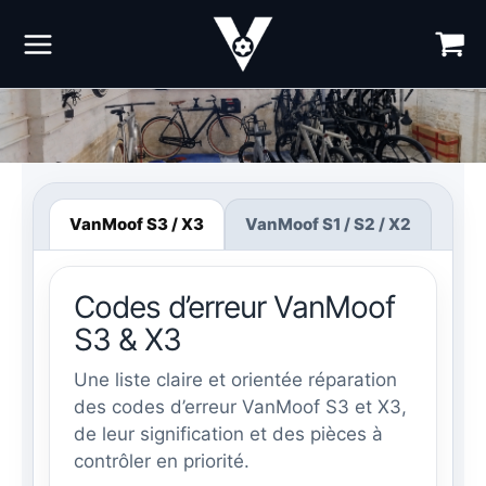
Aller
au
contenu
Codes d’erreur VanMoof
VanMoof S3 / X3
VanMoof S1 / S2 / X2
Codes d’erreur VanMoof
S3 & X3
Une liste claire et orientée réparation
des codes d’erreur VanMoof S3 et X3,
de leur signification et des pièces à
contrôler en priorité.